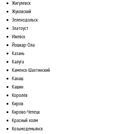
Жигулевск
Жуковский
Зеленодольск
Златоуст
Ижевск
Йошкар-Ола
Казань
Калуга
Каменск-Шахтинский
Канаш
Кашин
Королёв
Киров
Кирово-Чепецк
Красный холм
Козьмодемьянск