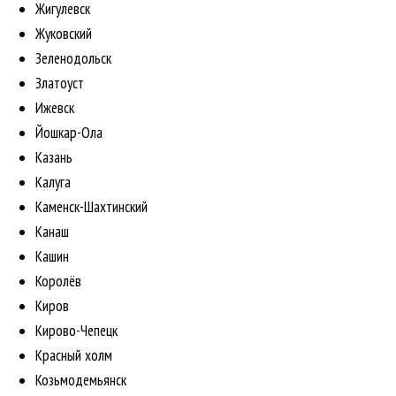
Жигулевск
Жуковский
Зеленодольск
Златоуст
Ижевск
Йошкар-Ола
Казань
Калуга
Каменск-Шахтинский
Канаш
Кашин
Королёв
Киров
Кирово-Чепецк
Красный холм
Козьмодемьянск